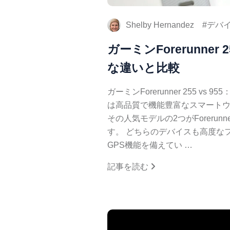
Shelby Hernandez
デバ
ガーミンForerunner
な違いと比較
ガーミンForerunner 255 vs 9
は高品質で機能豊富なスマート
その人気モデルの2つがForerunner 2
す。 どちらのデバイスも高度な
GPS機能を備えてい …
記事を読む