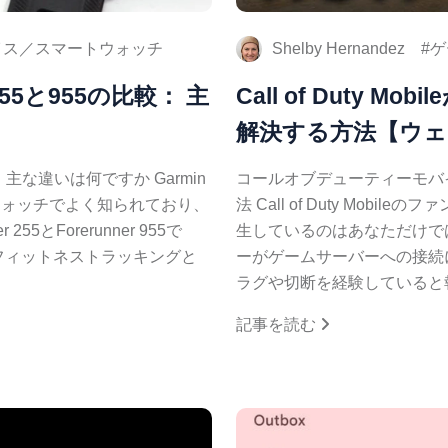
イス／スマートウォッチ
Shelby Hernandez
ゲ
 255と955の比較： 主
Call of Duty 
解決する方法【ウ
55： 主な違いは何ですか Garmin
コールオブデューティーモバ
ウォッチでよく知られており、
法 Call of Duty Mob
55とForerunner 955で
生しているのはあなただけで
フィットネストラッキングと
ーがゲームサーバーへの接続
ラグや切断を経験していると
記事を読む