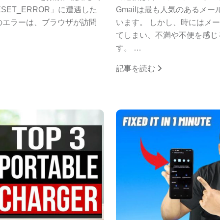
ESET_ERROR」に遭遇した
Gmailは最も人気のあるメ
のエラーは、ブラウザが訪問
います。 しかし、時にはメー
てしまい、不満や不便を感じ
す。 …
記事を読む