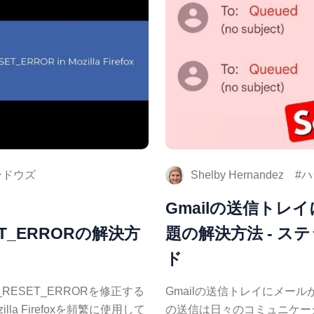
ンドウズ
Shelby Hernandez
ハ
Gmailの送信トレ
ET_ERRORの解決方
題の解決方法 - 
ド
ECT_RESET_ERRORを修正する
Gmailの送信トレイにメー
lla Firefoxを頻繁に使用して
の送信は日々のコミュニケー