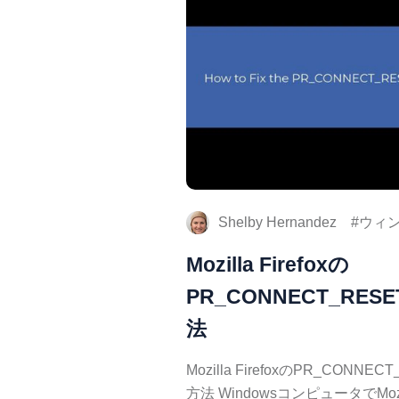
Shelby Hernandez
ウィ
Mozilla Firefoxの
PR_CONNECT_RES
法
Mozilla FirefoxのPR_CONN
方法 WindowsコンピュータでMozi