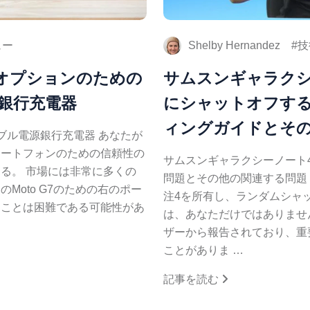
ュー
Shelby Hernandez
技
充電オプションのための
サムスンギャラクシ
銀行充電器
にシャットオフする
ィングガイドとそ
ータブル電源銀行充電器 あなたが
マートフォンのための信頼性の
サムスンギャラクシーノート
る。 市場には非常に多くの
問題とその他の関連する問題
Moto G7のための右のポー
注4を所有し、ランダムシャ
ることは困難である可能性があ
は、あなただけではありません。
ザーから報告されており、重
ことがありま …
記事を読む