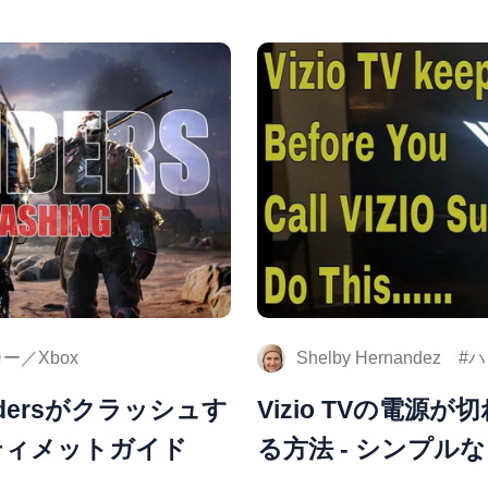
ー／Xbox
Shelby Hernandez
ハ
tridersがクラッシュす
Vizio TVの電源
ティメットガイド
る方法 - シンプル