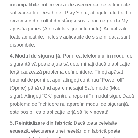
incompatibile pot provoca, de asemenea, defecțiuni ale
software-ului. Deschideți Play Store, atingeți cele trei linii
orizontale din colțul din stânga sus, apoi mergeți la My
apps & games (Aplicațiile și jocurile mele). Actualizați
toate aplicațiile, inclusiv aplicațiile de sistem, dacă sunt
disponibile.
Modul de siguranță:
Pornirea telefonului în modul de
siguranță vă poate ajuta să determinați dacă o aplicație
terță cauzează problema de închidere. Țineți apăsat
butonul de pornire, apoi atingeți continuu “Power off”
(Oprire) până când apare mesajul Safe mode (Mod
sigur). Atingeți “OK” pentru a reporni în modul sigur. Dacă
problema de închidere nu apare în modul de siguranță,
este posibil ca o aplicație terță să fie vinovată.
Reinițializare din fabrică:
Dacă toate celelalte
eșuează, efectuarea unei resetări din fabrică poate