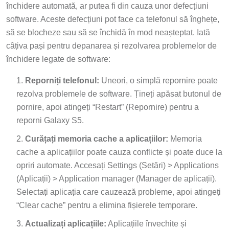
închidere automată, ar putea fi din cauza unor defecțiuni
software. Aceste defecțiuni pot face ca telefonul să înghețe,
să se blocheze sau să se închidă în mod neașteptat. Iată
câțiva pași pentru depanarea și rezolvarea problemelor de
închidere legate de software:
Reporniți telefonul:
Uneori, o simplă repornire poate
rezolva problemele de software. Țineți apăsat butonul de
pornire, apoi atingeți “Restart” (Repornire) pentru a
reporni Galaxy S5.
Curățați memoria cache a aplicațiilor:
Memoria
cache a aplicațiilor poate cauza conflicte și poate duce la
opriri automate. Accesați Settings (Setări) > Applications
(Aplicații) > Application manager (Manager de aplicații).
Selectați aplicația care cauzează probleme, apoi atingeți
“Clear cache” pentru a elimina fișierele temporare.
Actualizați aplicațiile:
Aplicațiile învechite și