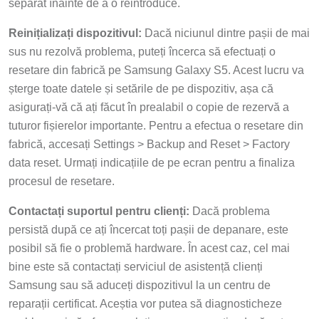
separat înainte de a o reintroduce.
Reinițializați dispozitivul:
Dacă niciunul dintre pașii de mai
sus nu rezolvă problema, puteți încerca să efectuați o
resetare din fabrică pe Samsung Galaxy S5. Acest lucru va
șterge toate datele și setările de pe dispozitiv, așa că
asigurați-vă că ați făcut în prealabil o copie de rezervă a
tuturor fișierelor importante. Pentru a efectua o resetare din
fabrică, accesați Settings > Backup and Reset > Factory
data reset. Urmați indicațiile de pe ecran pentru a finaliza
procesul de resetare.
Contactați suportul pentru clienți:
Dacă problema
persistă după ce ați încercat toți pașii de depanare, este
posibil să fie o problemă hardware. În acest caz, cel mai
bine este să contactați serviciul de asistență clienți
Samsung sau să aduceți dispozitivul la un centru de
reparații certificat. Aceștia vor putea să diagnosticheze