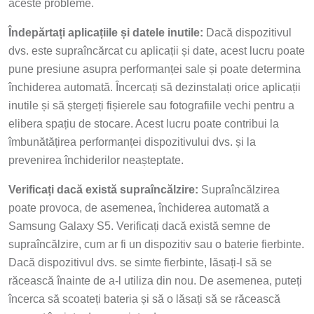
aceste probleme.
Îndepărtați aplicațiile și datele inutile:
Dacă dispozitivul
dvs. este supraîncărcat cu aplicații și date, acest lucru poate
pune presiune asupra performanței sale și poate determina
închiderea automată. Încercați să dezinstalați orice aplicații
inutile și să ștergeți fișierele sau fotografiile vechi pentru a
elibera spațiu de stocare. Acest lucru poate contribui la
îmbunătățirea performanței dispozitivului dvs. și la
prevenirea închiderilor neașteptate.
Verificați dacă există supraîncălzire:
Supraîncălzirea
poate provoca, de asemenea, închiderea automată a
Samsung Galaxy S5. Verificați dacă există semne de
supraîncălzire, cum ar fi un dispozitiv sau o baterie fierbinte.
Dacă dispozitivul dvs. se simte fierbinte, lăsați-l să se
răcească înainte de a-l utiliza din nou. De asemenea, puteți
încerca să scoateți bateria și să o lăsați să se răcească