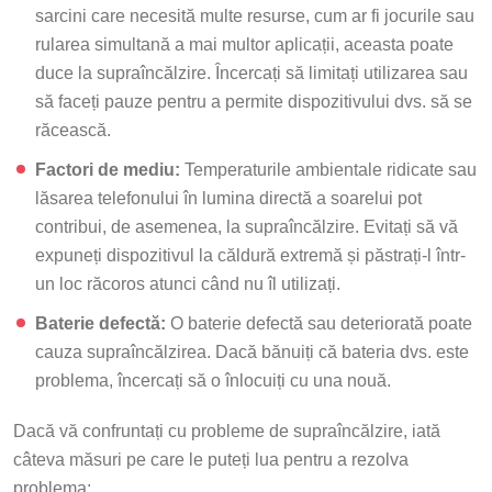
sarcini care necesită multe resurse, cum ar fi jocurile sau
rularea simultană a mai multor aplicații, aceasta poate
duce la supraîncălzire. Încercați să limitați utilizarea sau
să faceți pauze pentru a permite dispozitivului dvs. să se
răcească.
Factori de mediu:
Temperaturile ambientale ridicate sau
lăsarea telefonului în lumina directă a soarelui pot
contribui, de asemenea, la supraîncălzire. Evitați să vă
expuneți dispozitivul la căldură extremă și păstrați-l într-
un loc răcoros atunci când nu îl utilizați.
Baterie defectă:
O baterie defectă sau deteriorată poate
cauza supraîncălzirea. Dacă bănuiți că bateria dvs. este
problema, încercați să o înlocuiți cu una nouă.
Dacă vă confruntați cu probleme de supraîncălzire, iată
câteva măsuri pe care le puteți lua pentru a rezolva
problema: