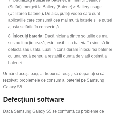
Optimizați utilizarea bateriei:
În meniul Settings
(Setări), mergeți la Battery (Baterie) > Battery usage
(Utilizarea bateriei). De aici, puteți vedea care sunt
aplicațiile care consumă cea mai multă baterie și le puteți
ajusta setările în consecință.
Înlocuiți bateria:
Dacă niciuna dintre soluțiile de mai
sus nu funcționează, este posibil ca bateria în sine să fie
defectă sau uzată. Luați în considerare înlocuirea bateriei
cu una nouă pentru a restabili durata de viață optimă a
bateriei.
Urmând acești pași, ar trebui să reușiți să depanați și să
rezolvați problemele de consum al bateriei pe Samsung
Galaxy S5.
Defecțiuni software
Dacă Samsung Galaxy S5 se confruntă cu probleme de