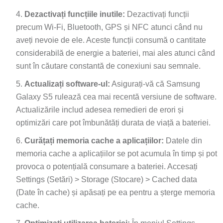
Dezactivați funcțiile inutile:
Dezactivați funcții
precum Wi-Fi, Bluetooth, GPS și NFC atunci când nu
aveți nevoie de ele. Aceste funcții consumă o cantitate
considerabilă de energie a bateriei, mai ales atunci când
sunt în căutare constantă de conexiuni sau semnale.
Actualizați software-ul:
Asigurați-vă că Samsung
Galaxy S5 rulează cea mai recentă versiune de software.
Actualizările includ adesea remedieri de erori și
optimizări care pot îmbunătăți durata de viață a bateriei.
Curățați memoria cache a aplicațiilor:
Datele din
memoria cache a aplicațiilor se pot acumula în timp și pot
provoca o potențială consumare a bateriei. Accesați
Settings (Setări) > Storage (Stocare) > Cached data
(Date în cache) și apăsați pe ea pentru a șterge memoria
cache.