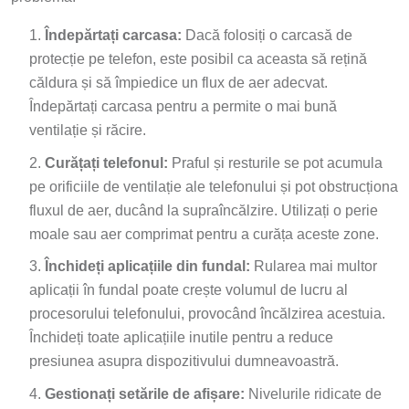
Îndepărtați carcasa:
Dacă folosiți o carcasă de
protecție pe telefon, este posibil ca aceasta să rețină
căldura și să împiedice un flux de aer adecvat.
Îndepărtați carcasa pentru a permite o mai bună
ventilație și răcire.
Curățați telefonul:
Praful și resturile se pot acumula
pe orificiile de ventilație ale telefonului și pot obstrucționa
fluxul de aer, ducând la supraîncălzire. Utilizați o perie
moale sau aer comprimat pentru a curăța aceste zone.
Închideți aplicațiile din fundal:
Rularea mai multor
aplicații în fundal poate crește volumul de lucru al
procesorului telefonului, provocând încălzirea acestuia.
Închideți toate aplicațiile inutile pentru a reduce
presiunea asupra dispozitivului dumneavoastră.
Gestionați setările de afișare:
Nivelurile ridicate de