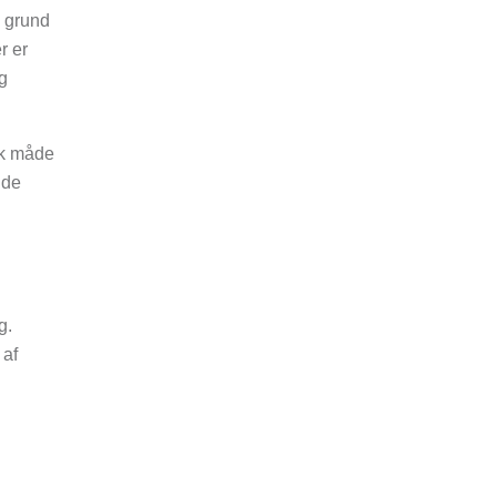
å grund
r er
og
sk måde
 de
g.
 af