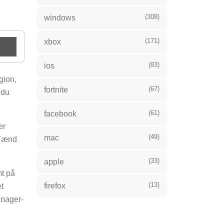
(308)
windows
(171)
xbox
(83)
ios
gion,
(67)
fortnite
 du
(61)
facebook
er
(49)
mac
 Tænd
(33)
apple
mt på
(13)
firefox
t
anager-