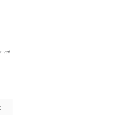
en ved
r