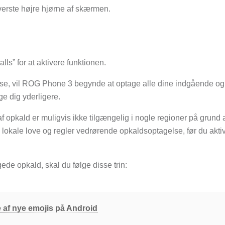
verste højre hjørne af skærmen.
lls” for at aktivere funktionen.
lse, vil ROG Phone 3 begynde at optage alle dine indgående og
e dig yderligere.
 opkald er muligvis ikke tilgængelig i nogle regioner på grund 
e lokale love og regler vedrørende opkaldsoptagelse, før du akti
gede opkald, skal du følge disse trin:
lse af nye emojis på Android