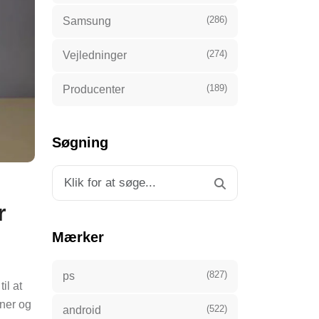
(286)
Samsung
(274)
Vejledninger
(189)
Producenter
Søgning
r
Mærker
(827)
ps
il at
oner og
(522)
android