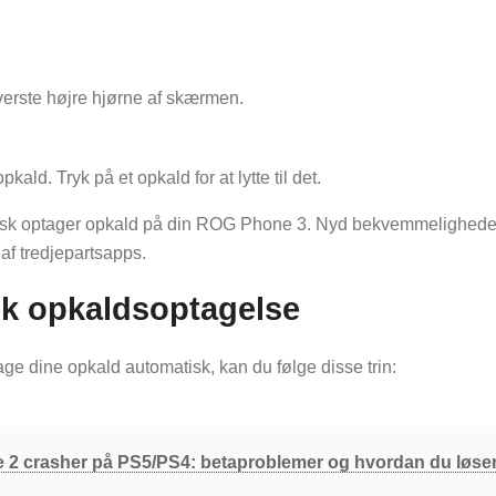
verste højre hjørne af skærmen.
kald. Tryk på et opkald for at lytte til det.
atisk optager opkald på din ROG Phone 3. Nyd bekvemmelighed
af tredjepartsapps.
k opkaldsoptagelse
e dine opkald automatisk, kan du følge disse trin:
e 2 crasher på PS5/PS4: betaproblemer og hvordan du løse