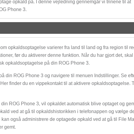
ptage opkald på. I denne vejledning gennemgår vi trinene til at
ROG Phone 3.
om opkaldsoptagelse varierer fra land til land og fra region til re
ationer, før du aktiverer denne funktion. Når du har gjort det, skal
atisk opkaldsoptagelse på din ROG Phone 3.
å din ROG Phone 3 og navigere til menuen Indstillinger. Se eft
 Her finder du en vippekontakt til at aktivere opkaldsoptagelse.
å din ROG Phone 3, vil opkaldet automatisk blive optaget og ge
kald ved at gå til opkaldshistorikken i telefonappen og vælge de
Du kan også administrere de optagede opkald ved at gå til File M
er gemt.