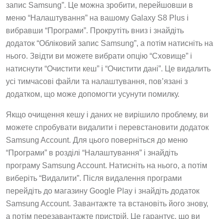
запис Samsung”. Це можна зробити, перейшовши в
меню “Налаштування” на вашому Galaxy S8 Plus і
вибравши “Програми”. Прокрутіть вниз і знайдіть
додаток “Обліковий запис Samsung”, а потім натисніть на
нього. Звідти ви можете вибрати опцію “Сховище” і
натиснути “Очистити кеш” і “Очистити дані”. Це видалить
усі тимчасові файли та налаштування, пов’язані з
додатком, що може допомогти усунути помилку.
Якщо очищення кешу і даних не вирішило проблему, ви
можете спробувати видалити і перевстановити додаток
Samsung Account. Для цього поверніться до меню
“Програми” в розділі “Налаштування” і знайдіть
програму Samsung Account. Натисніть на нього, а потім
виберіть “Видалити”. Після видалення програми
перейдіть до магазину Google Play і знайдіть додаток
Samsung Account. Завантажте та встановіть його знову,
а потім перезавантажте пристрій. Це гарантує, що ви