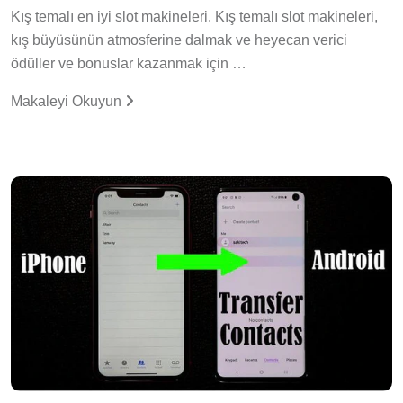
Kış temalı en iyi slot makineleri. Kış temalı slot makineleri,
kış büyüsünün atmosferine dalmak ve heyecan verici
ödüller ve bonuslar kazanmak için …
Makaleyi Okuyun