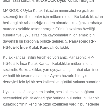
ortam sesi sunar. 4.
MAXROCK Uyku Kulak Tıkaçları
MAXROCK Uyku Kulak Tıkaçları minimalist ve gizli bir
seçeneği tercih edenler için mükemmeldir. Bu kulak tıkaçları
herhangi bir rahatsızlığa neden olmadan kulağınıza rahatça
oturacak şekilde tasarlanmıştır. Gürültü azaltma özelliği
sunarlar ve uyku sırasında kaybolmalarını önlemek için
dayanıklı bir kordonla birlikte gelirler. 5.
Panasonic RP-
HS46E-K İnce Kulak Kancalı Kulaklık
Kulak kancası stilini tercih ediyorsanız, Panasonic RP-
HS46E-K İnce Kulak Kancalı Kulaklıklar mükemmel bir
seçimdir. Bu kulaklıklar, yan uyuyanlar için rahat olan ince
ve hafif bir tasarıma sahiptir. Ayrıca huzurlu bir uyku
deneyimi için iyi bir ses kalitesi ve gürültü yalıtımı sunarlar.
Uyku kulaklığı seçerken konfor, ses kalitesi ve bağlantı
seçenekleri gibi faktörleri göz önünde bulundurun. Her bir
kulaklık çiftinin kendine özgü özellikleri vardır, bu nedenle