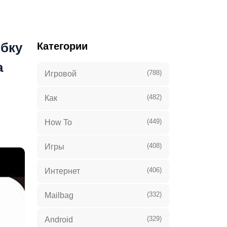
ибку
Категории
а
(788)
Игровой
(482)
Как
(449)
How To
(408)
Игры
(406)
Интернет
(332)
Mailbag
(329)
Android