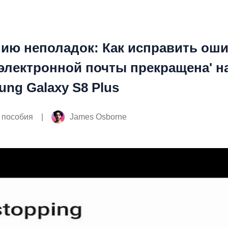
нию неполадок: Как исправить ош
 электронной почты прекращена' н
ng Galaxy S8 Plus
|
James Osborne
 пособия