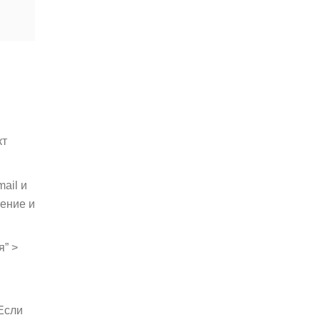
кт
ail и
жение и
я” >
Если