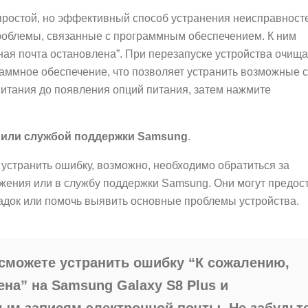
 простой, но эффективный способ устранения неисправност
роблемы, связанные с программным обеспечением. К ним
ная почта остановлена”. При перезапуске устройства очищ
ммное обеспечение, что позволяет устранить возможные с
питания до появления опций питания, затем нажмите
 или службой поддержки Samsung
.
устранить ошибку, возможно, необходимо обратиться за
ения или в службу поддержки Samsung. Они могут предос
адок или помочь выявить основные проблемы устройства.
сможете устранить ошибку “К сожалению,
на” на Samsung Galaxy S8 Plus и
ным записям электронной почты. Не забудьт