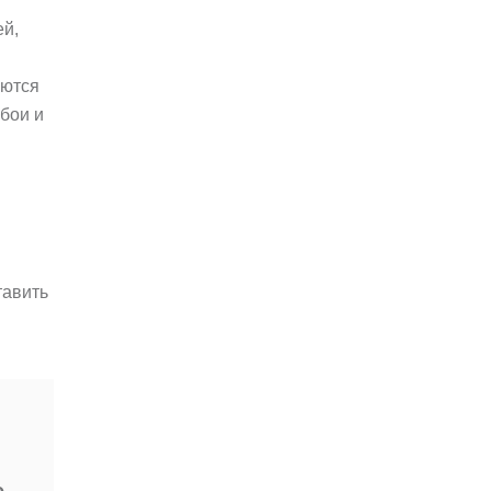
ей,
аются
бои и
тавить
е