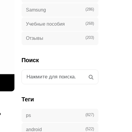
(286)
Samsung
(268)
Учебные пособия
(203)
Отзывы
Поиск
Теги
ь
(827)
ps
(522)
android