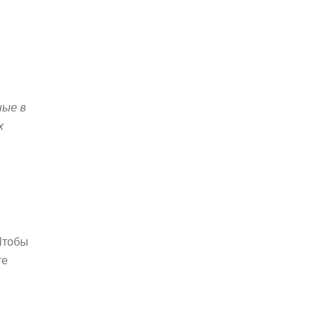
ные в
х
Чтобы
те