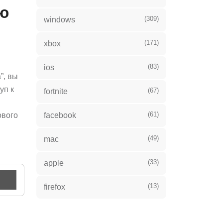
ию
(309)
windows
(171)
xbox
(83)
ios
”, вы
уп к
(67)
fortnite
(61)
ового
facebook
(49)
mac
(33)
apple
(13)
firefox