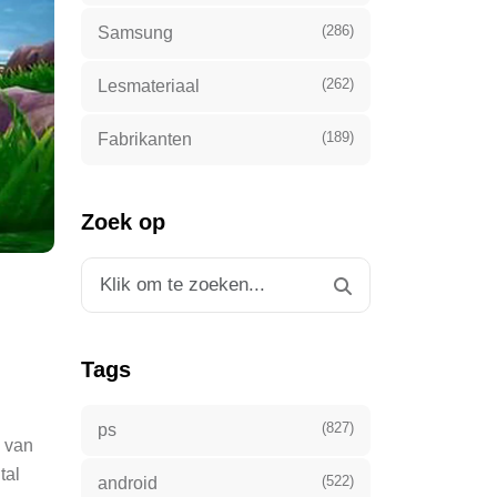
(286)
Samsung
(262)
Lesmateriaal
(189)
Fabrikanten
Zoek op
Tags
(827)
ps
n van
tal
(522)
android