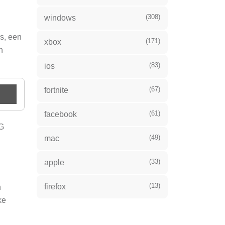
(308)
windows
cs, een
(171)
xbox
n
(83)
ios
(67)
fortnite
(61)
facebook
PG
(49)
mac
(33)
apple
(13)
firefox
h
ke