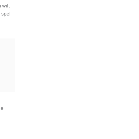
 wilt
 spel
he