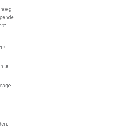
genoeg
epende
ebt.
epe
n te
onage
den,