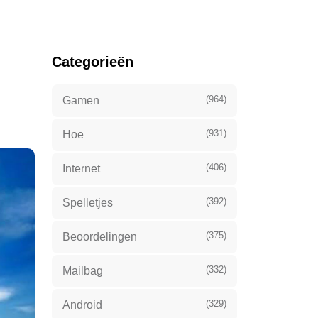
Categorieën
(964)
Gamen
(931)
Hoe
(406)
Internet
(392)
Spelletjes
(375)
Beoordelingen
(332)
Mailbag
(329)
Android