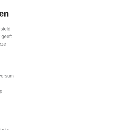
len
steld
 geeft
deze
iversum
rp