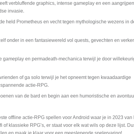
heeft verbluffende graphics, intense gameplay en een aangrijpe
dse invasie.
de held Prometheus en vecht tegen mythologische wezens in 
lf onder in een fantasiewereld vol quests, gevechten en verke
de gameplay en permadeath-mechanica terwijl je door willekeuri
rienden of ga solo terwijl je het opneemt tegen kwaadaardige
ze spannende actie-RPG.
oenen van de bard en begin aan een humoristische en avontuur
ste offline actie-RPG spellen voor Android waar je in 2023 van 
fi of klassieke RPG’s, er staat voor elk wat wils op deze lijst. D
llen en maak je klaar voor een meeslepende spelervaring!