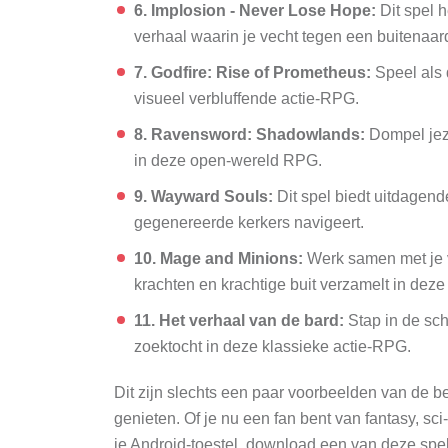
6. Implosion - Never Lose Hope:
Dit spel 
verhaal waarin je vecht tegen een buitenaar
7. Godfire: Rise of Prometheus:
Speel als 
visueel verbluffende actie-RPG.
8. Ravensword: Shadowlands:
Dompel jeze
in deze open-wereld RPG.
9. Wayward Souls:
Dit spel biedt uitdagen
gegenereerde kerkers navigeert.
10. Mage and Minions:
Werk samen met je v
krachten en krachtige buit verzamelt in de
11. Het verhaal van de bard:
Stap in de sch
zoektocht in deze klassieke actie-RPG.
Dit zijn slechts een paar voorbeelden van de be
genieten. Of je nu een fan bent van fantasy, sci-
je Android-toestel, download een van deze spe