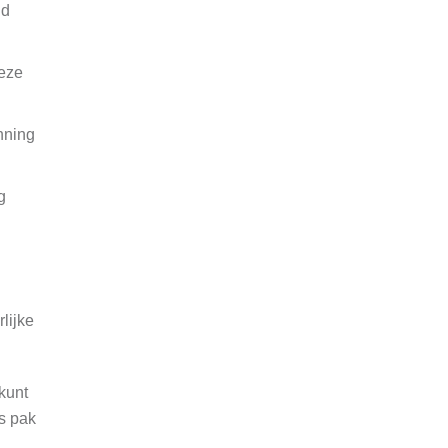
nd
deze
nning
g
lijke
kunt
us pak