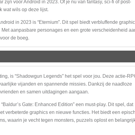
zijn voor Android in 2023. Of je nu van fantasy, sci-fi of post-
 wat wils op deze lijst.
ndroid in 2023 is “Eternium”. Dit spel biedt verbluffende graphi
. Met aanpasbare personages en een grote verscheidenheid aa
voor de boeg.
tting, is “Shadowgun Legends” het spel voor jou. Deze actie-R
gevaarlijke vijanden en spannende missies. Dankzij de naadloze
 vrienden en samen uitdagingen aangaan.
 “Baldur’s Gate: Enhanced Edition” een must-play. Dit spel, dat
et verbeterde graphics en nieuwe functies. Het biedt een episc
ms, waarin je vecht tegen monsters, puzzels oplost en belangrij