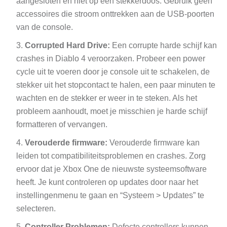
aangesloten en niet op een stekkerdoos. Gebruik geen
accessoires die stroom onttrekken aan de USB-poorten
van de console.
Corrupted Hard Drive:
Een corrupte harde schijf kan
crashes in Diablo 4 veroorzaken. Probeer een power
cycle uit te voeren door je console uit te schakelen, de
stekker uit het stopcontact te halen, een paar minuten te
wachten en de stekker er weer in te steken. Als het
probleem aanhoudt, moet je misschien je harde schijf
formatteren of vervangen.
Verouderde firmware:
Verouderde firmware kan
leiden tot compatibiliteitsproblemen en crashes. Zorg
ervoor dat je Xbox One de nieuwste systeemsoftware
heeft. Je kunt controleren op updates door naar het
instellingenmenu te gaan en “Systeem > Updates” te
selecteren.
Controller Problemen:
Defecte controllers kunnen