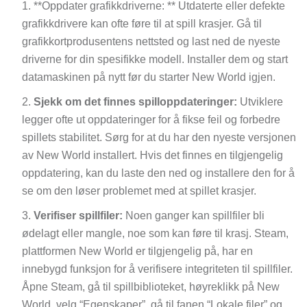
**Oppdater grafikkdriverne: ** Utdaterte eller defekte
grafikkdrivere kan ofte føre til at spill krasjer. Gå til
grafikkortprodusentens nettsted og last ned de nyeste
driverne for din spesifikke modell. Installer dem og start
datamaskinen på nytt før du starter New World igjen.
Sjekk om det finnes spilloppdateringer:
Utviklere
legger ofte ut oppdateringer for å fikse feil og forbedre
spillets stabilitet. Sørg for at du har den nyeste versjonen
av New World installert. Hvis det finnes en tilgjengelig
oppdatering, kan du laste den ned og installere den for å
se om den løser problemet med at spillet krasjer.
Verifiser spillfiler:
Noen ganger kan spillfiler bli
ødelagt eller mangle, noe som kan føre til krasj. Steam,
plattformen New World er tilgjengelig på, har en
innebygd funksjon for å verifisere integriteten til spillfiler.
Åpne Steam, gå til spillbiblioteket, høyreklikk på New
World, velg “Egenskaper”, gå til fanen “Lokale filer” og