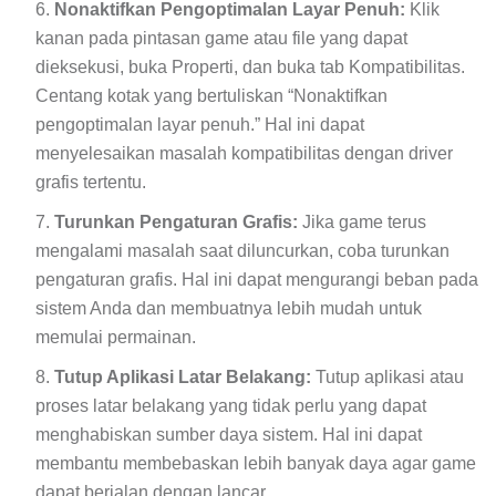
Nonaktifkan Pengoptimalan Layar Penuh:
Klik
kanan pada pintasan game atau file yang dapat
dieksekusi, buka Properti, dan buka tab Kompatibilitas.
Centang kotak yang bertuliskan “Nonaktifkan
pengoptimalan layar penuh.” Hal ini dapat
menyelesaikan masalah kompatibilitas dengan driver
grafis tertentu.
Turunkan Pengaturan Grafis:
Jika game terus
mengalami masalah saat diluncurkan, coba turunkan
pengaturan grafis. Hal ini dapat mengurangi beban pada
sistem Anda dan membuatnya lebih mudah untuk
memulai permainan.
Tutup Aplikasi Latar Belakang:
Tutup aplikasi atau
proses latar belakang yang tidak perlu yang dapat
menghabiskan sumber daya sistem. Hal ini dapat
membantu membebaskan lebih banyak daya agar game
dapat berjalan dengan lancar.