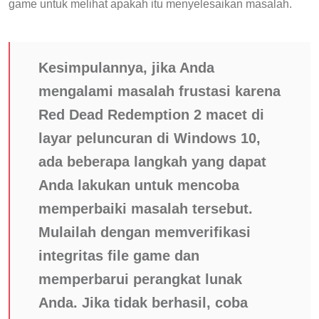
Kesimpulannya, jika Anda
mengalami masalah frustasi karena
Red Dead Redemption 2 macet di
layar peluncuran di Windows 10,
ada beberapa langkah yang dapat
Anda lakukan untuk mencoba
memperbaiki masalah tersebut.
Mulailah dengan memverifikasi
integritas file game dan
memperbarui perangkat lunak
Anda. Jika tidak berhasil, coba