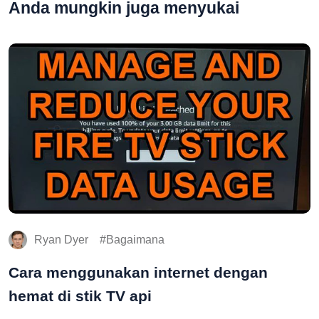
Anda mungkin juga menyukai
Ryan Dyer
Bagaimana
Cara menggunakan internet dengan
hemat di stik TV api