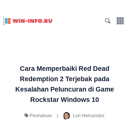
Cara Memperbaiki Red Dead
Redemption 2 Terjebak pada
Kesalahan Peluncuran di Game
Rockstar Windows 10
|
Lori Hernandez
Permainan