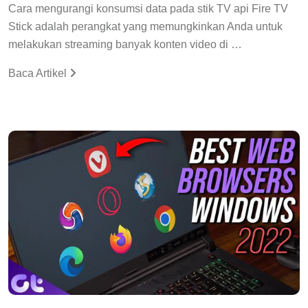
Cara mengurangi konsumsi data pada stik TV api Fire TV
Stick adalah perangkat yang memungkinkan Anda untuk
melakukan streaming banyak konten video di …
Baca Artikel