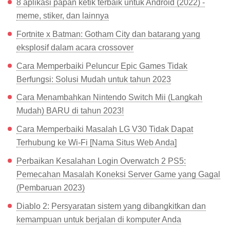
meme, stiker, dan lainnya
Fortnite x Batman: Gotham City dan batarang yang
eksplosif dalam acara crossover
Cara Memperbaiki Peluncur Epic Games Tidak
Berfungsi: Solusi Mudah untuk tahun 2023
Cara Menambahkan Nintendo Switch Mii (Langkah
Mudah) BARU di tahun 2023!
Cara Memperbaiki Masalah LG V30 Tidak Dapat
Terhubung ke Wi-Fi [Nama Situs Web Anda]
Perbaikan Kesalahan Login Overwatch 2 PS5:
Pemecahan Masalah Koneksi Server Game yang Gagal
(Pembaruan 2023)
Diablo 2: Persyaratan sistem yang dibangkitkan dan
kemampuan untuk berjalan di komputer Anda