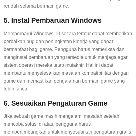
rendah selama bermain game.
5. Instal Pembaruan Windows
Memperbarui Windows 10 secara teratur dapat memberikan
perbaikan bug dan peningkatan kinerja yang dapat
bermanfaat bagi game. Pengguna harus memeriksa dan
menginstal pembaruan yang tersedia untuk menjaga agar
sistem operasi mereka tetap mutakhir. Hal ini dapat
membantu menyelesaikan masalah kompatibilitas dengan
game dan memastikan pengalaman bermain game yang
lebih lancar.
6. Sesuaikan Pengaturan Game
Jika sebuah game masih mengalami masalah setelah
mencoba solusi di atas, pengguna harus
mempertimbangkan untuk menyesuaikan pengaturan grafis