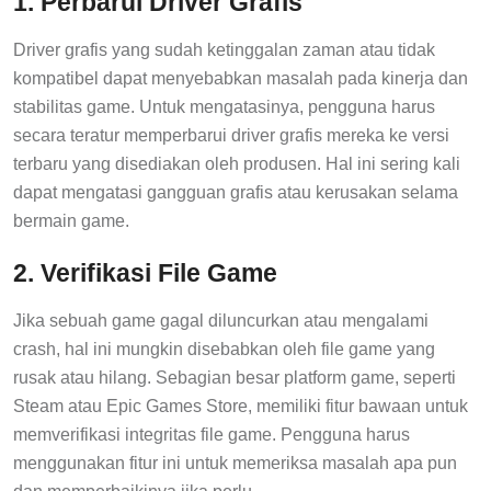
Driver grafis yang sudah ketinggalan zaman atau tidak
kompatibel dapat menyebabkan masalah pada kinerja dan
stabilitas game. Untuk mengatasinya, pengguna harus
secara teratur memperbarui driver grafis mereka ke versi
terbaru yang disediakan oleh produsen. Hal ini sering kali
dapat mengatasi gangguan grafis atau kerusakan selama
bermain game.
2. Verifikasi File Game
Jika sebuah game gagal diluncurkan atau mengalami
crash, hal ini mungkin disebabkan oleh file game yang
rusak atau hilang. Sebagian besar platform game, seperti
Steam atau Epic Games Store, memiliki fitur bawaan untuk
memverifikasi integritas file game. Pengguna harus
menggunakan fitur ini untuk memeriksa masalah apa pun
dan memperbaikinya jika perlu.