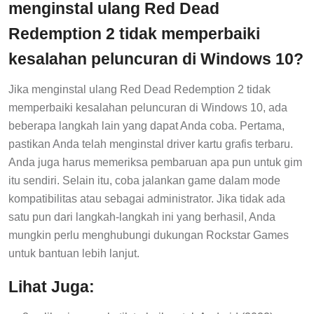
menginstal ulang Red Dead
Redemption 2 tidak memperbaiki
kesalahan peluncuran di Windows 10?
Jika menginstal ulang Red Dead Redemption 2 tidak
memperbaiki kesalahan peluncuran di Windows 10, ada
beberapa langkah lain yang dapat Anda coba. Pertama,
pastikan Anda telah menginstal driver kartu grafis terbaru.
Anda juga harus memeriksa pembaruan apa pun untuk gim
itu sendiri. Selain itu, coba jalankan game dalam mode
kompatibilitas atau sebagai administrator. Jika tidak ada
satu pun dari langkah-langkah ini yang berhasil, Anda
mungkin perlu menghubungi dukungan Rockstar Games
untuk bantuan lebih lanjut.
Lihat Juga:
8 aplikasi papan ketik terbaik untuk Android (2022) -