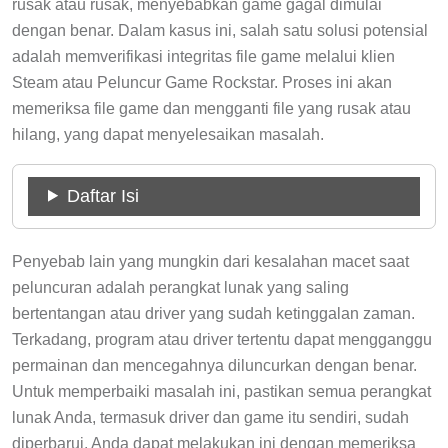
dengan benar. Dalam kasus ini, salah satu solusi potensial
adalah memverifikasi integritas file game melalui klien
Steam atau Peluncur Game Rockstar. Proses ini akan
memeriksa file game dan mengganti file yang rusak atau
hilang, yang dapat menyelesaikan masalah.
Daftar Isi
Penyebab lain yang mungkin dari kesalahan macet saat
peluncuran adalah perangkat lunak yang saling
bertentangan atau driver yang sudah ketinggalan zaman.
Terkadang, program atau driver tertentu dapat mengganggu
permainan dan mencegahnya diluncurkan dengan benar.
Untuk memperbaiki masalah ini, pastikan semua perangkat
lunak Anda, termasuk driver dan game itu sendiri, sudah
diperbarui. Anda dapat melakukan ini dengan memeriksa