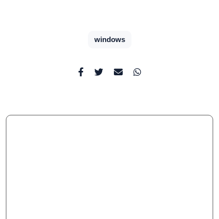
windows