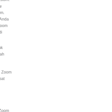
u
om.
 Anda
Zoom
di
uk
lah
l Zoom
pat
 Zoom