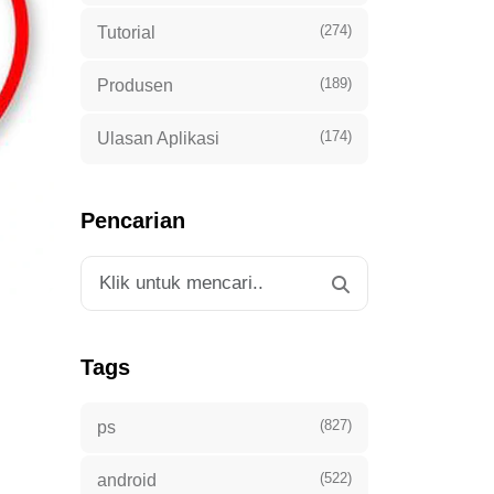
(274)
Tutorial
(189)
Produsen
(174)
Ulasan Aplikasi
Pencarian
Tags
(827)
ps
(522)
android