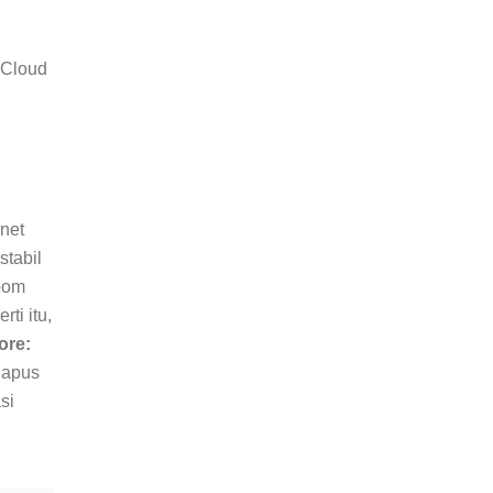
 Cloud
rnet
stabil
Zoom
ti itu,
ore:
hapus
si