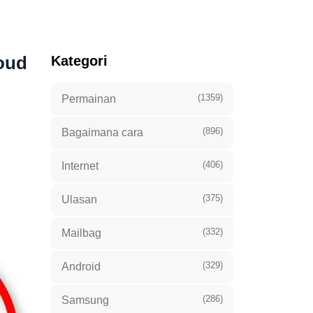
oud
Kategori
(1359)
Permainan
(896)
Bagaimana cara
(406)
Internet
(375)
Ulasan
(332)
Mailbag
(329)
Android
(286)
Samsung