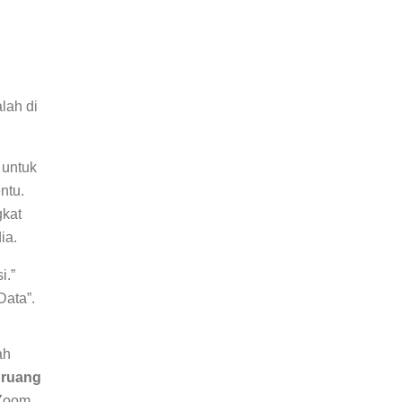
lah di
 untuk
ntu.
gkat
ia.
i.”
Data”.
ah
 ruang
Zoom.