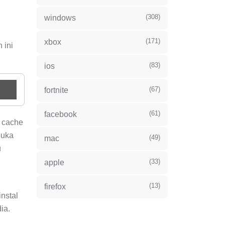
(308)
windows
n
(171)
xbox
 ini
(83)
ios
(67)
fortnite
(61)
facebook
e cache
buka
(49)
mac
u
(33)
apple
(13)
firefox
nstal
ia.