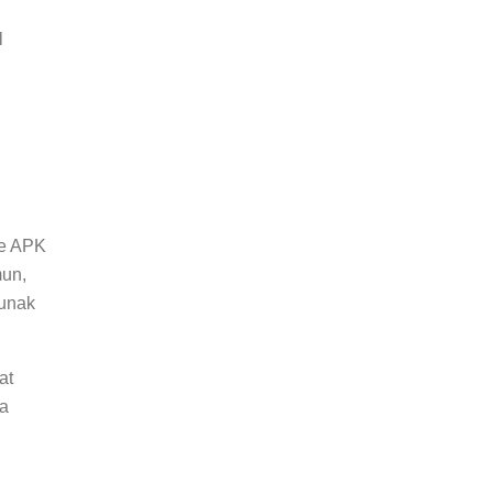
l
n
le APK
mun,
lunak
at
pa