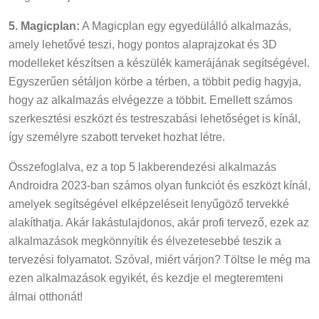
5. Magicplan:
A Magicplan egy egyedülálló alkalmazás,
amely lehetővé teszi, hogy pontos alaprajzokat és 3D
modelleket készítsen a készülék kamerájának segítségével.
Egyszerűen sétáljon körbe a térben, a többit pedig hagyja,
hogy az alkalmazás elvégezze a többit. Emellett számos
szerkesztési eszközt és testreszabási lehetőséget is kínál,
így személyre szabott terveket hozhat létre.
Összefoglalva, ez a top 5 lakberendezési alkalmazás
Androidra 2023-ban számos olyan funkciót és eszközt kínál,
amelyek segítségével elképzeléseit lenyűgöző tervekké
alakíthatja. Akár lakástulajdonos, akár profi tervező, ezek az
alkalmazások megkönnyítik és élvezetesebbé teszik a
tervezési folyamatot. Szóval, miért várjon? Töltse le még ma
ezen alkalmazások egyikét, és kezdje el megteremteni
álmai otthonát!