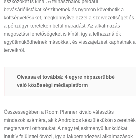
eszközöket is kínál. A felhasználók például
bevásárlólistákat készíthetnek és nyomon követhetik a
költségvetésüket, megkönnyítve ezzel a szervezettséget és
a pénzügyi kereteken belül maradást. Az alkalmazás
megosztási lehetőségeket is kínál, így a felhasználók
együttműködhetnek másokkal, és visszajelzést kaphatnak a
terveikről.
Olvassa el továbbá:
4 egyre népszerűbbé
váló közösségi médiaplatform
Összességében a Room Planner kiváló választás
mindazok számára, akik Androidos készülékükön szeretnék
megtervezni otthonukat. A nagy teljesítményű funkciókat
intuitív felülettel ötvözi, így a lakberendezési alkalmazások