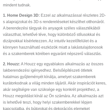
mindent tudnak.
1. Home Design 3D:
Ezzel az alkalmazással részletes 2D-
s alaprajzokat és 3D-s rendereléseket készíthet otthonáról.
A berendezési tárgyak és anyagok széles választékából
választhat, lehetővé téve, hogy különböző stílusokkal és
dizájnokkal kísérletezzen. Az intuitív kezelőfelület és a
könnyen használható eszközök miatt a lakástulajdonosok
és a szakemberek körében egyaránt népszerű választás.
2. Houzz:
A Houzz egy egyablakos alkalmazás az összes
lakberendezési igényedhez. Belsőépítészeti ötletek
hatalmas gyűjteményét kínálja, amelyet szakemberek
kurátorkodnak a világ minden tájáról. Akár inspirációt keres,
akár segítségre van szüksége egy konkrét projekthez, a
Houzz megoldást kínál az Ön számára. Az alkalmazás azt
is lehetővé teszi, hogy helyi szakemberekkel lépjen
kapcsolatba, és bútorokat és dekorációs elemeket