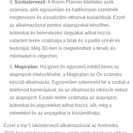
Szobatervező
: A Room Planner tökéletes azok
számára, akik egyszerűen és hatékonyan szeretnék
megtervezni és vizualizálni otthonuk kialakítását. Ezzel
az alkalmazással pontos alaprajzokat készíthet,
bútorokat és berendezési tárgyakat adhat hozzá,
valamint testre szabhatja a falak és a padló színét és
textúráját. Még 3D-ben is megtekintheti a tervét, és
méréseket is végezhet.
Magicplan
: Ha gyors és egyszerű módot keres az
alaprajzok elkészítésére, a Magicplan az Ön számára
készült alkalmazás. Egyszerűen szkenneld be a szobát a
telefonod kamerájával, és az alkalmazás elkészíti neked
az alaprajzot. Ezután testre szabhatja az alaprajzot,
bútorokat és jegyzeteket adhat hozzá, sőt, még a
méreteket és az anyagokat is kiszámíthatja.
Ezzel a top 5 lakástervező alkalmazással az Androidra