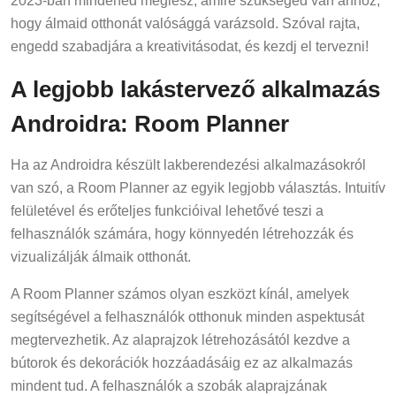
2023-ban mindened meglesz, amire szükséged van ahhoz,
hogy álmaid otthonát valósággá varázsold. Szóval rajta,
engedd szabadjára a kreativitásodat, és kezdj el tervezni!
A legjobb lakástervező alkalmazás
Androidra: Room Planner
Ha az Androidra készült lakberendezési alkalmazásokról
van szó, a Room Planner az egyik legjobb választás. Intuitív
felületével és erőteljes funkcióival lehetővé teszi a
felhasználók számára, hogy könnyedén létrehozzák és
vizualizálják álmaik otthonát.
A Room Planner számos olyan eszközt kínál, amelyek
segítségével a felhasználók otthonuk minden aspektusát
megtervezhetik. Az alaprajzok létrehozásától kezdve a
bútorok és dekorációk hozzáadásáig ez az alkalmazás
mindent tud. A felhasználók a szobák alaprajzának