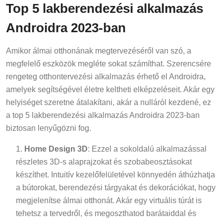
Top 5 lakberendezési alkalmazás
Androidra 2023-ban
Amikor álmai otthonának megtervezéséről van szó, a
megfelelő eszközök megléte sokat számíthat. Szerencsére
rengeteg otthontervezési alkalmazás érhető el Androidra,
amelyek segítségével életre keltheti elképzeléseit. Akár egy
helyiséget szeretne átalakítani, akár a nulláról kezdené, ez
a top 5 lakberendezési alkalmazás Androidra 2023-ban
biztosan lenyűgözni fog.
Home Design 3D
: Ezzel a sokoldalú alkalmazással
részletes 3D-s alaprajzokat és szobabeosztásokat
készíthet. Intuitív kezelőfelületével könnyedén áthúzhatja
a bútorokat, berendezési tárgyakat és dekorációkat, hogy
megjelenítse álmai otthonát. Akár egy virtuális túrát is
tehetsz a tervedről, és megoszthatod barátaiddal és