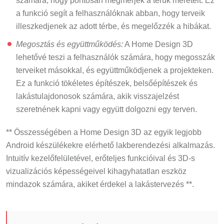
számára, hogy pontosan megmérjék a terük méreteit. Ez
a funkció segít a felhasználóknak abban, hogy terveik
illeszkedjenek az adott térbe, és megelőzzék a hibákat.
Megosztás és együttműködés:
A Home Design 3D
lehetővé teszi a felhasználók számára, hogy megosszák
terveiket másokkal, és együttműködjenek a projekteken.
Ez a funkció tökéletes építészek, belsőépítészek és
lakástulajdonosok számára, akik visszajelzést
szeretnének kapni vagy együtt dolgozni egy terven.
** Összességében a Home Design 3D az egyik legjobb
Android készülékekre elérhető lakberendezési alkalmazás.
Intuitív kezelőfelületével, erőteljes funkcióival és 3D-s
vizualizációs képességeivel kihagyhatatlan eszköz
mindazok számára, akiket érdekel a lakástervezés **.