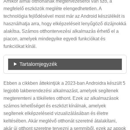
Amikor álmai otthonának megtervezéséről van szó, a
megfelelő eszközök megléte elengedhetetlen. A
technológia fejlődésével most már az Android készülékét is
használhatja arra, hogy elképzeléseit lenyűgöző dizájnokká
alakítsa. Számos otthontervezési alkalmazás érhető el a
piacon, amelyek mindegyike egyedi funkciókat és
funkciókat kínál.
Tartalomjegyzék
Ebben a cikkben áttekintjük a 2023-ban Androidra készült 5
legjobb lakberendezési alkalmazást, amelyek segítenek
megteremteni a tökéletes otthont. Ezek az alkalmazások
számos lehetőséget és eszközt kínálnak, amelyek
segítenek elképzeléseid vizualizálásában és életre
keltésében. Akár meglévő otthonát szeretné átalakítani,
akár új otthont szeretne tervezni a semmiből, ezek az appok