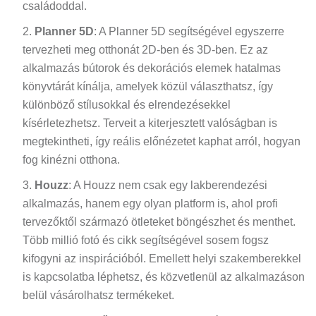
családoddal.
Planner 5D
: A Planner 5D segítségével egyszerre
tervezheti meg otthonát 2D-ben és 3D-ben. Ez az
alkalmazás bútorok és dekorációs elemek hatalmas
könyvtárát kínálja, amelyek közül választhatsz, így
különböző stílusokkal és elrendezésekkel
kísérletezhetsz. Terveit a kiterjesztett valóságban is
megtekintheti, így reális előnézetet kaphat arról, hogyan
fog kinézni otthona.
Houzz
: A Houzz nem csak egy lakberendezési
alkalmazás, hanem egy olyan platform is, ahol profi
tervezőktől származó ötleteket böngészhet és menthet.
Több millió fotó és cikk segítségével sosem fogsz
kifogyni az inspirációból. Emellett helyi szakemberekkel
is kapcsolatba léphetsz, és közvetlenül az alkalmazáson
belül vásárolhatsz termékeket.