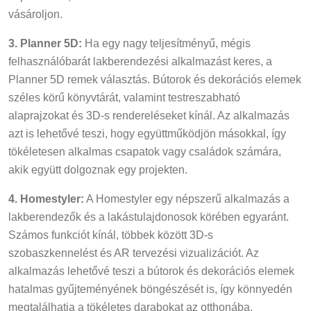
vásároljon.
3. Planner 5D:
Ha egy nagy teljesítményű, mégis
felhasználóbarát lakberendezési alkalmazást keres, a
Planner 5D remek választás. Bútorok és dekorációs elemek
széles körű könyvtárát, valamint testreszabható
alaprajzokat és 3D-s rendereléseket kínál. Az alkalmazás
azt is lehetővé teszi, hogy együttműködjön másokkal, így
tökéletesen alkalmas csapatok vagy családok számára,
akik együtt dolgoznak egy projekten.
4. Homestyler:
A Homestyler egy népszerű alkalmazás a
lakberendezők és a lakástulajdonosok körében egyaránt.
Számos funkciót kínál, többek között 3D-s
szobaszkennelést és AR tervezési vizualizációt. Az
alkalmazás lehetővé teszi a bútorok és dekorációs elemek
hatalmas gyűjteményének böngészését is, így könnyedén
megtalálhatja a tökéletes darabokat az otthonába.