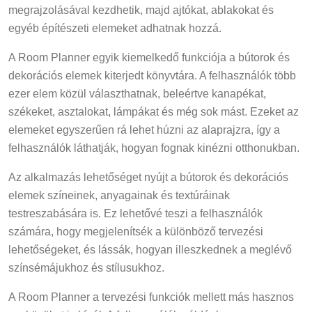
megrajzolásával kezdhetik, majd ajtókat, ablakokat és
egyéb építészeti elemeket adhatnak hozzá.
A Room Planner egyik kiemelkedő funkciója a bútorok és
dekorációs elemek kiterjedt könyvtára. A felhasználók több
ezer elem közül választhatnak, beleértve kanapékat,
székeket, asztalokat, lámpákat és még sok mást. Ezeket az
elemeket egyszerűen rá lehet húzni az alaprajzra, így a
felhasználók láthatják, hogyan fognak kinézni otthonukban.
Az alkalmazás lehetőséget nyújt a bútorok és dekorációs
elemek színeinek, anyagainak és textúráinak
testreszabására is. Ez lehetővé teszi a felhasználók
számára, hogy megjelenítsék a különböző tervezési
lehetőségeket, és lássák, hogyan illeszkednek a meglévő
színsémájukhoz és stílusukhoz.
A Room Planner a tervezési funkciók mellett más hasznos