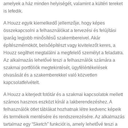
amelyek a ház minden helyiségét, valamint a kültéri tereket
is lefedik.
A Houzz egyik kiemelkedő jellemzője, hogy képes
összekapcsolni a felhasználókat a tervezési és felújítási
iparág legjobb minősítésű szakembereivel. Akár
építészmérnököt, belsőépítészt vagy kivitelezőt keres, a
Houzz segíthet megtalálni a megfelelő személyt a feladatra.
Az alkalmazás lehetővé teszi a felhasználók számára a
szakmai portfóliók megtekintését, ügyfélértékelések
olvasását és a szakemberekkel való közvetlen
kapcsolatfelvételt.
A Houzz a kiterjedt fotótár és a szakmai kapcsolatok mellett
számos hasznos eszközt kínál a lakberendezéshez. A
felhasználók ötlet táblákat hozhatnak létre kedvenc képeik
és termékeik mentésére és rendszerezésére. Az alkalmazás
tartalmaz egy “Sketch” funkciót is, amely lehetővé teszi a