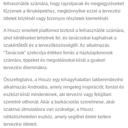
felhasználók számára, hogy rajzoljanak és megjegyzéseket
fűzzenek a fényképekhez, megkönnyítve ezzel a tervezési
ötletek közlését vagy bizonyos részletek kiemelését.
A Houzz emellett platformot biztosít a felhasználók számára,
ahol kérdéseket tehetnek fel, és tanácsokat kaphatnak a
szakértőktől és a tervezőközösségtől. Az alkalmazás
“Tanácsok” szekciója értékes forrás a háztulajdonosok
számára, tippeket és megoldásokat kínál a gyakori
tervezési dilemmákra.
Összefoglalva, a Houzz egy kihagyhatatlan lakberendezési
alkalmazás Androidra, amely rengeteg inspirációt, forrást és
eszközt kínál mindenkinek, aki tervezni vagy felújítani
szeretné otthonát. Akár a barkácsolás szerelmese, akár
szakmai útmutatásra van szüksége, a Houzz
nélkülözhetetlen eszköz, amely segíthet életre kelteni
tervezési ötleteit.