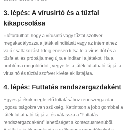
3. lépés: A vírusirtó és a tűzfal
kikapcsolása
Előfordulhat, hogy a vírusirtó vagy tűzfal szoftver
megakadályozza a játék elindítását vagy az internethez
való csatlakozást. Ideiglenesen tiltsa le a vírusirtót és a
tűzfalat, és próbálja meg újra elindítani a játékot. Ha a
probléma megoldódott, vegye fel a játék futtatható fájlját a
vírusirtó és tűzfal szoftver kivételek listájára.
4. lépés: Futtatás rendszergazdaként
Egyes játékok megfelelő futtatásához rendszergazdai
jogosultságokra van szükség. Kattintson a jobb gombbal a
játék futtatható fájljára, és válassza a “Futtatás
rendszergazdaként” lehetőséget a kontextusmenüből.
Ezáltal a játék megkapja a szükséges engedélyeket a