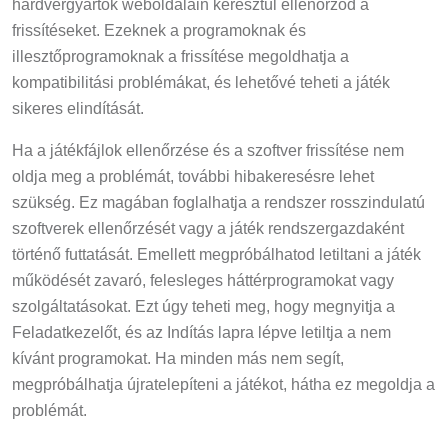
hardvergyártók weboldalain keresztül ellenőrzöd a
frissítéseket. Ezeknek a programoknak és
illesztőprogramoknak a frissítése megoldhatja a
kompatibilitási problémákat, és lehetővé teheti a játék
sikeres elindítását.
Ha a játékfájlok ellenőrzése és a szoftver frissítése nem
oldja meg a problémát, további hibakeresésre lehet
szükség. Ez magában foglalhatja a rendszer rosszindulatú
szoftverek ellenőrzését vagy a játék rendszergazdaként
történő futtatását. Emellett megpróbálhatod letiltani a játék
működését zavaró, felesleges háttérprogramokat vagy
szolgáltatásokat. Ezt úgy teheti meg, hogy megnyitja a
Feladatkezelőt, és az Indítás lapra lépve letiltja a nem
kívánt programokat. Ha minden más nem segít,
megpróbálhatja újratelepíteni a játékot, hátha ez megoldja a
problémát.