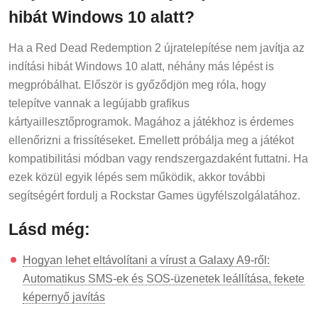
hibát Windows 10 alatt?
Ha a Red Dead Redemption 2 újratelepítése nem javítja az
indítási hibát Windows 10 alatt, néhány más lépést is
megpróbálhat. Először is győződjön meg róla, hogy
telepítve vannak a legújabb grafikus
kártyaillesztőprogramok. Magához a játékhoz is érdemes
ellenőrizni a frissítéseket. Emellett próbálja meg a játékot
kompatibilitási módban vagy rendszergazdaként futtatni. Ha
ezek közül egyik lépés sem működik, akkor további
segítségért fordulj a Rockstar Games ügyfélszolgálatához.
Lásd még:
Hogyan lehet eltávolítani a vírust a Galaxy A9-ről:
Automatikus SMS-ek és SOS-üzenetek leállítása, fekete
képernyő javítás