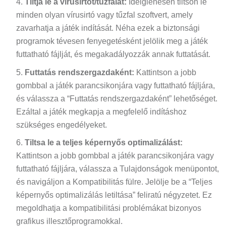
Tiltja le a vírusirtót/tűzfalat:
Ideiglenesen tiltson le
minden olyan vírusirtó vagy tűzfal szoftvert, amely
zavarhatja a játék indítását. Néha ezek a biztonsági
programok tévesen fenyegetésként jelölik meg a játék
futtatható fájlját, és megakadályozzák annak futtatását.
Futtatás rendszergazdaként:
Kattintson a jobb
gombbal a játék parancsikonjára vagy futtatható fájljára,
és válassza a “Futtatás rendszergazdaként” lehetőséget.
Ezáltal a játék megkapja a megfelelő indításhoz
szükséges engedélyeket.
Tiltsa le a teljes képernyős optimalizálást:
Kattintson a jobb gombbal a játék parancsikonjára vagy
futtatható fájljára, válassza a Tulajdonságok menüpontot,
és navigáljon a Kompatibilitás fülre. Jelölje be a “Teljes
képernyős optimalizálás letiltása” feliratú négyzetet. Ez
megoldhatja a kompatibilitási problémákat bizonyos
grafikus illesztőprogramokkal.