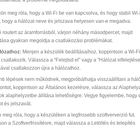
jön meg róla, hogy a Wi-Fi be van kapcsolva, és hogy stabil Wi-
, hogy a hálózat neve és jelszava helyesen van-e megadva.
 routert az áramforrásból, várjon néhány másodpercet, majd
dítása gyakran megoldja a csatlakozási problémákat.
álózathoz:
Menjen a készülék beállításaihoz, koppintson a Wi-F
csatlakozik. Válassza a “Felejtsd el” vagy a “Hálózat elfelejtése
ával csatlakozzon újra a hálózathoz.
nti lépések nem működnek, megpróbálhatja visszaállítani a háló
ontot, koppintson az Általános kezelésre, válassza az Alaphely
ások alaphelyzetbe állítása lehetőségre. Vegye figyelembe, hogy 
t és jelszavát.
meg róla, hogy a készüléken a legfrissebb szoftververzió fut.
n a Szoftverfrissítésre, majd válassza a Letöltés és telepítés