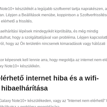
ote10+ készülékét a legújabb szoftverrel tartja naprakészen, 
. Lépjen a Beállítások menübe, koppintson a Szoftverfrissítés
elérhető a frissítés.
baelhárítási lépések mindegyikét kipróbálta, és még mindig
ordulhat, hogy a szolgáltatójával van probléma. Lépjen kapcsolat
ról, hogy az Ön területén nincsenek kimaradások vagy hálózati
kor képesnek kell lennie arra, hogy megoldja az internet nem el
laxy Note10+ készülékén.
rhető internet hiba és a wifi-
hibaelhárítása
 Galaxy Note10+ készülékeden, vagy az “Internet nem elérhető” 
próbálhatsz a probléma megoldására.