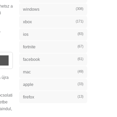
hetsz a
(308)
windows
i
(171)
xbox
.
(83)
ios
(67)
fortnite
(61)
facebook
(49)
mac
 újra
(33)
apple
csolati
(13)
firefox
etbe
aindul,