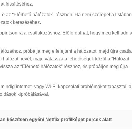
at frissítéséhez.
l-e az “Elérhető hálózatok” részben. Ha nem szerepel a listában
ózatok kereséséhez.
oppintson rá a csatlakozáshoz. Előfordulhat, hogy meg kell adnia
lózathoz, próbálja meg elfelejteni a hálózatot, majd újra csatla
 hálózat nevét, majd válassza a lehetőségek közül a “Hálózat
n vissza az “Elérhető hálózatok” részhez, és próbáljon meg újra
mindig internet- vagy Wi-Fi-kapcsolati problémákat tapasztal, a
oldások kipróbálásával.
n készítsen egyéni Netflix profilképet percek alatt