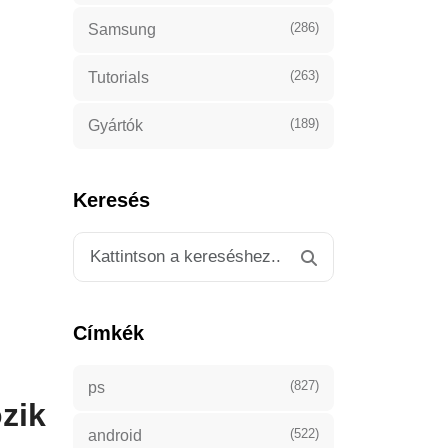
(286)
Samsung
(263)
Tutorials
(189)
Gyártók
Keresés
Címkék
(827)
ps
ozik
(522)
android