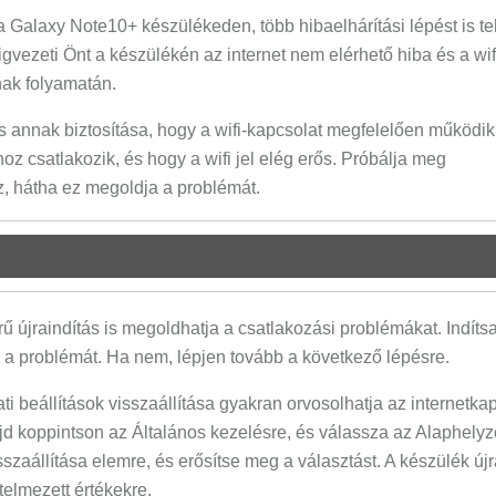
a Galaxy Note10+ készülékeden, több hibaelhárítási lépést is te
vezeti Önt a készülékén az internet nem elérhető hiba és a wif
nak folyamatán.
s annak biztosítása, hogy a wifi-kapcsolat megfelelően működik
z csatlakozik, és hogy a wifi jel elég erős. Próbálja meg
z, hátha ez megoldja a problémát.
újraindítás is megoldhatja a csatlakozási problémákat. Indítsa
a problémát. Ha nem, lépjen tovább a következő lépésre.
ti beállítások visszaállítása gyakran orvosolhatja az internetkap
d koppintson az Általános kezelésre, és válassza az Alaphelyz
isszaállítása elemre, és erősítse meg a választást. A készülék újr
telmezett értékekre.