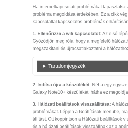
Ha internetkapcsolati problémákat tapasztalsz 
probléma megoldása érdekében. Ez a cikk végig
kapcsolattal kapcsolatos problémák elhárításá
1. Ellenőrizze a wifi-kapcsolatot:
Az első lépé
Győződjön meg róla, hogy a megfelelő hálózatho
megszakítani és újracsatlakoztatni a hálózatho
Tartalomjegyzék
2. Indítsa újra a készülékét:
Néha egy egyszerű 
Galaxy Note10+ készülékét, hátha ez megoldja 
3. Hálózati beállítások visszaállítása:
A hálóza
problémákat. Lépjen a Beállítások menübe, maj
állítást. Ott koppintson a Hálózati beállítások v
és a hálózati beállítások visszaállnak az alapér