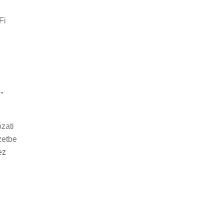
Fi
i
”
zati
zetbe
ez