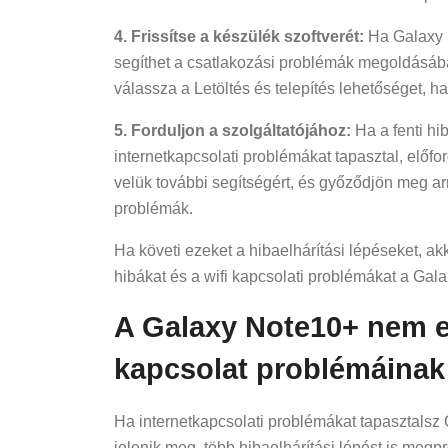
4. Frissítse a készülék szoftverét:
Ha Galaxy N
segíthet a csatlakozási problémák megoldásában
válassza a Letöltés és telepítés lehetőséget, ha 
5. Forduljon a szolgáltatójához:
Ha a fenti hi
internetkapcsolati problémákat tapasztal, előf
velük további segítségért, és győződjön meg ar
problémák.
Ha követi ezeket a hibaelhárítási lépéseket, ak
hibákat és a wifi kapcsolati problémákat a Ga
A Galaxy Note10+ nem elé
kapcsolat problémáinak 
Ha internetkapcsolati problémákat tapasztalsz
jelenik meg, több hibaelhárítási lépést is meg