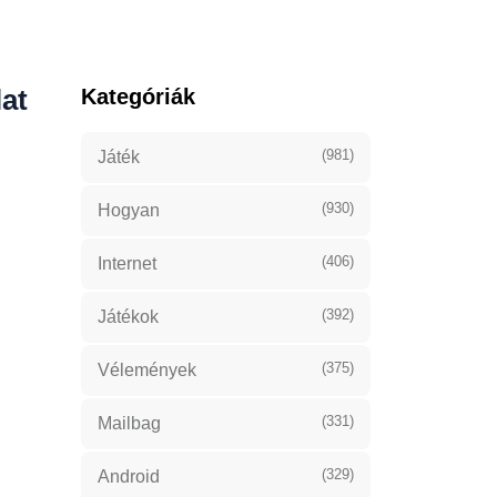
lat
Kategóriák
(981)
Játék
(930)
Hogyan
(406)
Internet
(392)
Játékok
(375)
Vélemények
(331)
Mailbag
(329)
Android