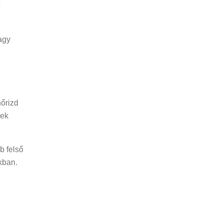
vagy
nőrizd
nek
b felső
kban.