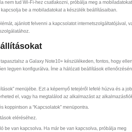
a nem tud Wi-Fi-hez csatlakozni, próbálja meg a mobiladatokat
és kapcsolja be a mobiladatokat a készülék beállításaiban.
émát, ajánlott felvenni a kapcsolatot internetszolgáltatójával, 
szolgálatához.
állításokat
 tapasztalsz a Galaxy Note10+ készülékeden, fontos, hogy elle
ően legyen konfigurálva. Íme a hálózati beállítások ellenőrzésé
ások” menüjébe. Ezt a képernyő tetejéről lefelé húzva és a job
érheted el, vagy ha megtalálod az alkalmazást az alkalmazásfió
és koppintson a “Kapcsolatok” menüpontra.
ítások eléréséhez.
ló be van kapcsolva. Ha már be van kapcsolva, próbálja meg