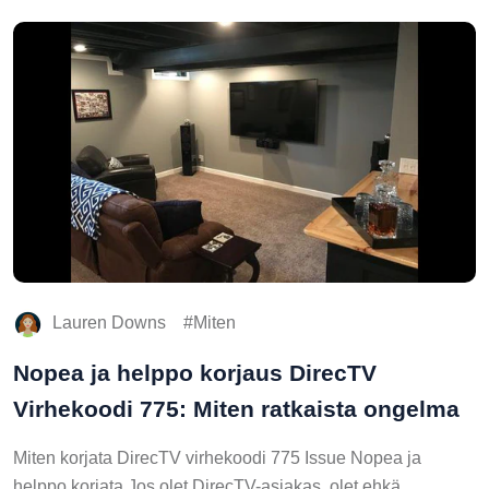
Lauren Downs
Miten
Nopea ja helppo korjaus DirecTV
Virhekoodi 775: Miten ratkaista ongelma
Miten korjata DirecTV virhekoodi 775 Issue Nopea ja
helppo korjata Jos olet DirecTV-asiakas, olet ehkä