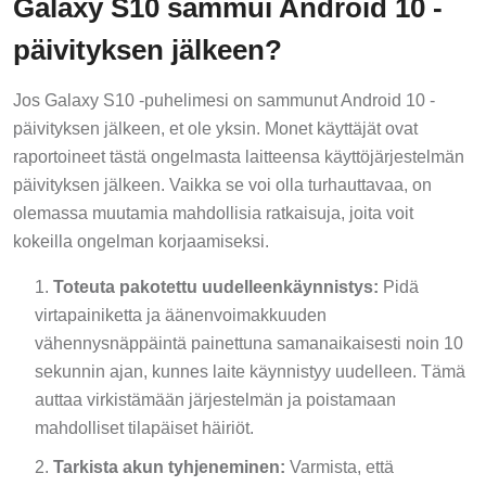
Galaxy S10 sammui Android 10 -
päivityksen jälkeen?
Jos Galaxy S10 -puhelimesi on sammunut Android 10 -
päivityksen jälkeen, et ole yksin. Monet käyttäjät ovat
raportoineet tästä ongelmasta laitteensa käyttöjärjestelmän
päivityksen jälkeen. Vaikka se voi olla turhauttavaa, on
olemassa muutamia mahdollisia ratkaisuja, joita voit
kokeilla ongelman korjaamiseksi.
Toteuta pakotettu uudelleenkäynnistys:
Pidä
virtapainiketta ja äänenvoimakkuuden
vähennysnäppäintä painettuna samanaikaisesti noin 10
sekunnin ajan, kunnes laite käynnistyy uudelleen. Tämä
auttaa virkistämään järjestelmän ja poistamaan
mahdolliset tilapäiset häiriöt.
Tarkista akun tyhjeneminen:
Varmista, että