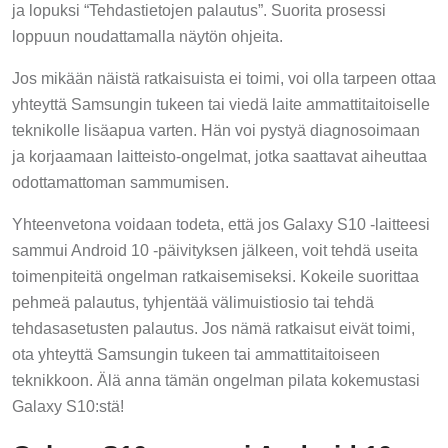
ja lopuksi “Tehdastietojen palautus”. Suorita prosessi
loppuun noudattamalla näytön ohjeita.
Jos mikään näistä ratkaisuista ei toimi, voi olla tarpeen ottaa
yhteyttä Samsungin tukeen tai viedä laite ammattitaitoiselle
teknikolle lisäapua varten. Hän voi pystyä diagnosoimaan
ja korjaamaan laitteisto-ongelmat, jotka saattavat aiheuttaa
odottamattoman sammumisen.
Yhteenvetona voidaan todeta, että jos Galaxy S10 -laitteesi
sammui Android 10 -päivityksen jälkeen, voit tehdä useita
toimenpiteitä ongelman ratkaisemiseksi. Kokeile suorittaa
pehmeä palautus, tyhjentää välimuistiosio tai tehdä
tehdasasetusten palautus. Jos nämä ratkaisut eivät toimi,
ota yhteyttä Samsungin tukeen tai ammattitaitoiseen
teknikkoon. Älä anna tämän ongelman pilata kokemustasi
Galaxy S10:stä!