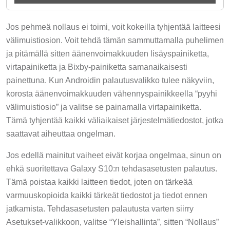
Jos pehmeä nollaus ei toimi, voit kokeilla tyhjentää laitteesi
välimuistiosion. Voit tehdä tämän sammuttamalla puhelimen
ja pitämällä sitten äänenvoimakkuuden lisäyspainiketta,
virtapainiketta ja Bixby-painiketta samanaikaisesti
painettuna. Kun Androidin palautusvalikko tulee näkyviin,
korosta äänenvoimakkuuden vähennyspainikkeella “pyyhi
välimuistiosio” ja valitse se painamalla virtapainiketta.
Tämä tyhjentää kaikki väliaikaiset järjestelmätiedostot, jotka
saattavat aiheuttaa ongelman.
Jos edellä mainitut vaiheet eivät korjaa ongelmaa, sinun on
ehkä suoritettava Galaxy S10:n tehdasasetusten palautus.
Tämä poistaa kaikki laitteen tiedot, joten on tärkeää
varmuuskopioida kaikki tärkeät tiedostot ja tiedot ennen
jatkamista. Tehdasasetusten palautusta varten siirry
Asetukset-valikkoon, valitse “Yleishallinta”, sitten “Nollaus”