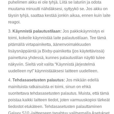
puhelimen akku ei ole tyhjä. Liitä se laturiin ja odota
muutama minuutti nähdäksesi, syttyykö se. Jos akku on
täysin tyhjä, saattaa kestää jonkin aikaa, ennen kuin laite
reagoi.
Käynnistä palautustilaan:
Jos pakkokäynnistys ei
toimi, kokeile käynnistää laite palautustilaan. Tee tämä
pitämällä virtapainiketta, äänenvoimakkuuden
lisäysnäppäintä ja Bixby-painiketta (jos käytettävissä)
painettuna yhdessä, kunnes palautustilan näyttö tulee
näkyviin. Sieltä voit valita “Käynnistä järjestelmä
uudelleen nyt” käynnistääksesi laitteen uudelleen.
Tehdasasetusten palautus:
Jos mikään edellä
mainituista ratkaisuista ei toimi, sinun on ehkä
suoritettava tehdasasetusten palautus. Muista, että tämä
poistaa kaikki laitteen tiedot, joten varmuuskopioi tärkeät
tiedostot etukäteen. Tehdasasetusten palauttaminen
Galaxy S10 -laitteeseen tapahtuu valitsemalla Asetukset