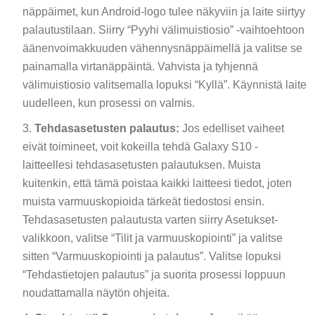
näppäimet, kun Android-logo tulee näkyviin ja laite siirtyy
palautustilaan. Siirry “Pyyhi välimuistiosio” -vaihtoehtoon
äänenvoimakkuuden vähennysnäppäimellä ja valitse se
painamalla virtanäppäintä. Vahvista ja tyhjennä
välimuistiosio valitsemalla lopuksi “Kyllä”. Käynnistä laite
uudelleen, kun prosessi on valmis.
Tehdasasetusten palautus:
Jos edelliset vaiheet
eivät toimineet, voit kokeilla tehdä Galaxy S10 -
laitteellesi tehdasasetusten palautuksen. Muista
kuitenkin, että tämä poistaa kaikki laitteesi tiedot, joten
muista varmuuskopioida tärkeät tiedostosi ensin.
Tehdasasetusten palautusta varten siirry Asetukset-
valikkoon, valitse “Tilit ja varmuuskopiointi” ja valitse
sitten “Varmuuskopiointi ja palautus”. Valitse lopuksi
“Tehdastietojen palautus” ja suorita prosessi loppuun
noudattamalla näytön ohjeita.
Ota yhteyttä Samsungin tukeen:
Jos mikään