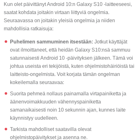
Kun olet päivittänyt Android 10:n Galaxy S10 -laitteeseesi,
saatat kohdata joitakin virtaan liittyviä ongelmia.
Seuraavassa on joitakin yleisiä ongelmia ja niiden
mahdollisia ratkaisuja:
Puhelimen sammuminen itsestään:
Jotkut käyttäjät
ovat ilmoittaneet, että heidän Galaxy S10:nsä sammuu
satunnaisesti Android 10 -päivityksen jälkeen. Tämä voi
johtua useista eri tekijöistä, kuten ohjelmistohäiriöistä tai
laitteisto-ongelmista. Voit korjata tämän ongelman
kokeilemalla seuraavaa:
Suorita pehmeä nollaus painamalla virtapainiketta ja
äänenvoimakkuuden vähennyspainiketta
samanaikaisesti noin 10 sekunnin ajan, kunnes laite
käynnistyy uudelleen.
Tarkista mahdolliset saatavilla olevat
ohjelmistopäivitykset ja asenna ne.