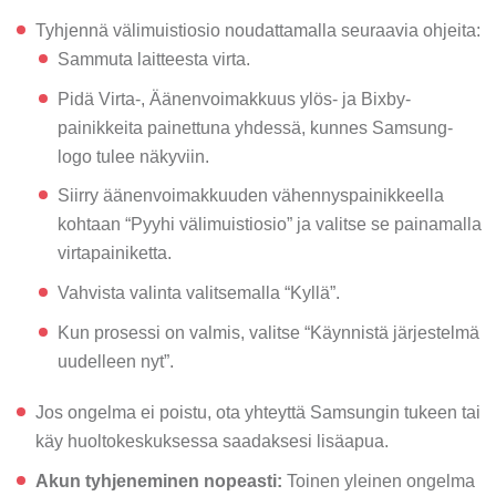
Tyhjennä välimuistiosio noudattamalla seuraavia ohjeita:
Sammuta laitteesta virta.
Pidä Virta-, Äänenvoimakkuus ylös- ja Bixby-
painikkeita painettuna yhdessä, kunnes Samsung-
logo tulee näkyviin.
Siirry äänenvoimakkuuden vähennyspainikkeella
kohtaan “Pyyhi välimuistiosio” ja valitse se painamalla
virtapainiketta.
Vahvista valinta valitsemalla “Kyllä”.
Kun prosessi on valmis, valitse “Käynnistä järjestelmä
uudelleen nyt”.
Jos ongelma ei poistu, ota yhteyttä Samsungin tukeen tai
käy huoltokeskuksessa saadaksesi lisäapua.
Akun tyhjeneminen nopeasti:
Toinen yleinen ongelma