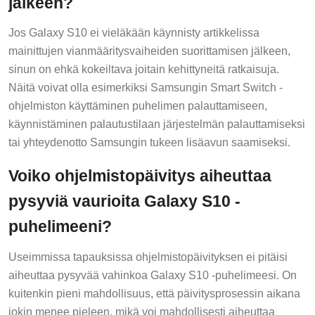
Jos Galaxy S10 ei vieläkään käynnisty artikkelissa
mainittujen vianmääritysvaiheiden suorittamisen jälkeen,
sinun on ehkä kokeiltava joitain kehittyneitä ratkaisuja.
Näitä voivat olla esimerkiksi Samsungin Smart Switch -
ohjelmiston käyttäminen puhelimen palauttamiseen,
käynnistäminen palautustilaan järjestelmän palauttamiseksi
tai yhteydenotto Samsungin tukeen lisäavun saamiseksi.
Voiko ohjelmistopäivitys aiheuttaa
pysyviä vaurioita Galaxy S10 -
puhelimeeni?
Useimmissa tapauksissa ohjelmistopäivityksen ei pitäisi
aiheuttaa pysyvää vahinkoa Galaxy S10 -puhelimeesi. On
kuitenkin pieni mahdollisuus, että päivitysprosessin aikana
jokin menee pieleen, mikä voi mahdollisesti aiheuttaa