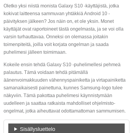
Oletko yksi niistä monista Galaxy S10 -käyttäjistä, jotka
kokivat laitteensa sammuvan yhtäkkiä Android 10 -
päivityksen jälkeen? Jos näin on, et ole yksin. Monet
käyttäjät ovat raportoineet tästä ongelmasta, ja se voi olla
varsin turhauttavaa. Onneksi on olemassa joitakin
toimenpiteitä, joilla voit korjata ongelman ja saada
puhelimesi jälleen toimimaan.
Kokeile ensin tehdä Galaxy S10 -puhelimellesi pehmeä
palautus. Tämä voidaan tehdä pitämällä
äänenvoimakkuuden vähennyspainiketta ja virtapainiketta
samanaikaisesti painettuna, kunnes Samsung-logo tulee
näkyviin. Tämä pakottaa puhelimesi käynnistymään
uudelleen ja saattaa ratkaista mahdolliset ohjelmisto-
ongelmat, jotka aiheuttavat odottamattoman sammumisen.
Sisällysluettelo