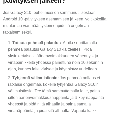
Jos Galaxy S10 -puhelimesi on sammunut itsestään
Android 10 -päivityksen asentamisen jälkeen, voit kokeilla
muutamaa vianmääritystoimenpidettä ongelman
ratkaisemiseksi.
Toteuta pehmeä palautus:
Aloita suorittamalla
pehmeä palautus Galaxy S10 -laitteellesi. Pidä
yksinkertaisesti äänenvoimakkuuden vähennys- ja
virtapainikkeita yhdessä painettuna noin 10 sekunnin
ajan, kunnes laite värisee ja käynnistyy uudelleen.
Tyhjennä välimuistiosio:
Jos pehmeä nollaus ei
ratkaise ongelmaa, kokeile tyhjentää Galaxy S10:n
välimuistiosio. Tee tämä sammuttamalla laite, paina
sitten äänenvoimakkuusnäppäintä ja Bixby-näppäintä
yhdessä ja pidä niitä alhaalla ja paina samalla
virtanäppäintä ja pidä sitä alhaalla. Vapauta kaikki