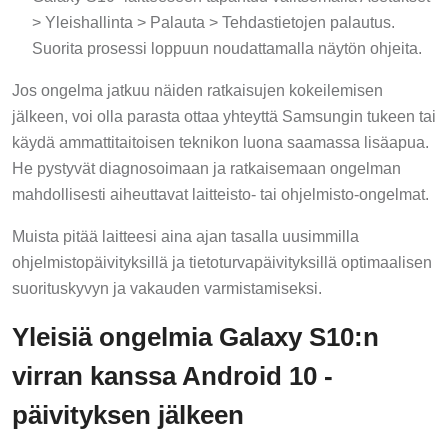
> Yleishallinta > Palauta > Tehdastietojen palautus.
Suorita prosessi loppuun noudattamalla näytön ohjeita.
Jos ongelma jatkuu näiden ratkaisujen kokeilemisen
jälkeen, voi olla parasta ottaa yhteyttä Samsungin tukeen tai
käydä ammattitaitoisen teknikon luona saamassa lisäapua.
He pystyvät diagnosoimaan ja ratkaisemaan ongelman
mahdollisesti aiheuttavat laitteisto- tai ohjelmisto-ongelmat.
Muista pitää laitteesi aina ajan tasalla uusimmilla
ohjelmistopäivityksillä ja tietoturvapäivityksillä optimaalisen
suorituskyvyn ja vakauden varmistamiseksi.
Yleisiä ongelmia Galaxy S10:n
virran kanssa Android 10 -
päivityksen jälkeen